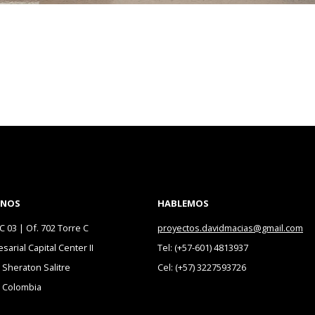
ANOS
HABLEMOS
 C 03 | Of. 702 Torre C
proyectos.davidmacias@gmail.com
arial Capital Center II
Tel: (+57-601) 4813937
l Sheraton Salitre
Cel: (+57) 3227593726
| Colombia