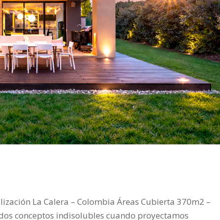
alización La Calera – Colombia Áreas Cubierta 370m2 –
 dos conceptos indisolubles cuando proyectamos